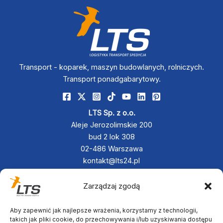
Transport - koparek, maszyn budowlanych, rolniczych.
Transport ponadgabarytowy.
LTS Sp. z o.o.
Aleje Jerozolimskie 200
bud 2 lok 308
02-486 Warszawa
kontakt@lts24.pl
+48 790 833 880
+48 797 342 467
Zarządzaj zgodą
Aby zapewnić jak najlepsze wrażenia, korzystamy z technologii,
takich jak pliki cookie, do przechowywania i/lub uzyskiwania dostępu