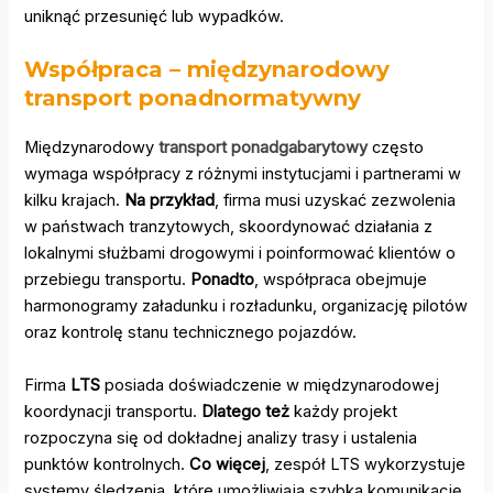
uniknąć przesunięć lub wypadków.
Współpraca – międzynarodowy
transport ponadnormatywny
Międzynarodowy
transport ponadgabarytowy
często
wymaga współpracy z różnymi instytucjami i partnerami w
kilku krajach.
Na przykład
, firma musi uzyskać zezwolenia
w państwach tranzytowych, skoordynować działania z
lokalnymi służbami drogowymi i poinformować klientów o
przebiegu transportu.
Ponadto
, współpraca obejmuje
harmonogramy załadunku i rozładunku, organizację pilotów
oraz kontrolę stanu technicznego pojazdów.
Firma
LTS
posiada doświadczenie w międzynarodowej
koordynacji transportu.
Dlatego też
każdy projekt
rozpoczyna się od dokładnej analizy trasy i ustalenia
punktów kontrolnych.
Co więcej
, zespół LTS wykorzystuje
systemy śledzenia, które umożliwiają szybką komunikację