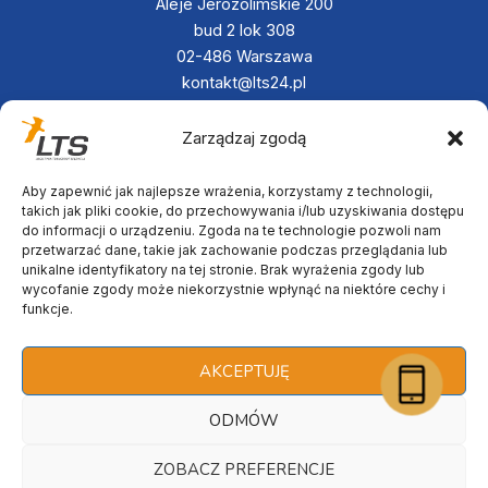
Aleje Jerozolimskie 200
bud 2 lok 308
02-486 Warszawa
kontakt@lts24.pl
+48 790 833 880
+48 797 342 467
Zarządzaj zgodą
Aby zapewnić jak najlepsze wrażenia, korzystamy z technologii,
takich jak pliki cookie, do przechowywania i/lub uzyskiwania dostępu
do informacji o urządzeniu. Zgoda na te technologie pozwoli nam
przetwarzać dane, takie jak zachowanie podczas przeglądania lub
unikalne identyfikatory na tej stronie. Brak wyrażenia zgody lub
wycofanie zgody może niekorzystnie wpłynąć na niektóre cechy i
funkcje.
AKCEPTUJĘ
ODMÓW
ZOBACZ PREFERENCJE