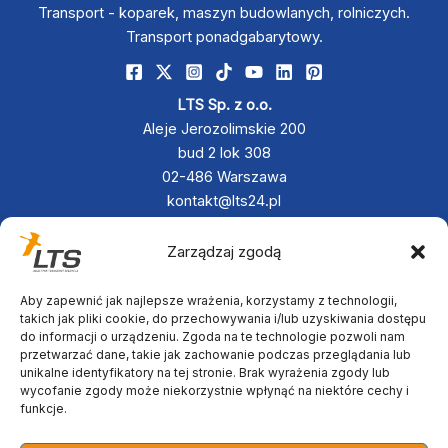
Transport - koparek, maszyn budowlanych, rolniczych.
Transport ponadgabarytowy.
LTS Sp. z o.o.
Aleje Jerozolimskie 200
bud 2 lok 308
02-486 Warszawa
kontakt@lts24.pl
+48 790 833 880
+48 797 342 467
Zarządzaj zgodą
Aby zapewnić jak najlepsze wrażenia, korzystamy z technologii,
takich jak pliki cookie, do przechowywania i/lub uzyskiwania dostępu
do informacji o urządzeniu. Zgoda na te technologie pozwoli nam
przetwarzać dane, takie jak zachowanie podczas przeglądania lub
unikalne identyfikatory na tej stronie. Brak wyrażenia zgody lub
wycofanie zgody może niekorzystnie wpłynąć na niektóre cechy i
funkcje.