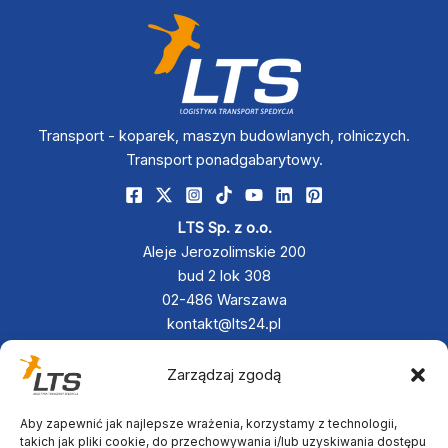
Transport - koparek, maszyn budowlanych, rolniczych.
Transport ponadgabarytowy.
LTS Sp. z o.o.
Aleje Jerozolimskie 200
bud 2 lok 308
02-486 Warszawa
kontakt@lts24.pl
+48 790 833 880
+48 797 342 467
Zarządzaj zgodą
Aby zapewnić jak najlepsze wrażenia, korzystamy z technologii,
takich jak pliki cookie, do przechowywania i/lub uzyskiwania dostępu